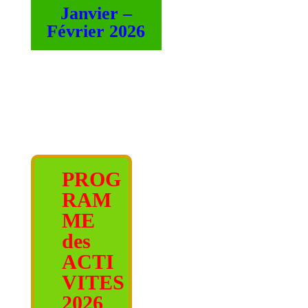
Janvier –
Février 2026
PROG
RAM
ME
des
ACTI
VITES
2026